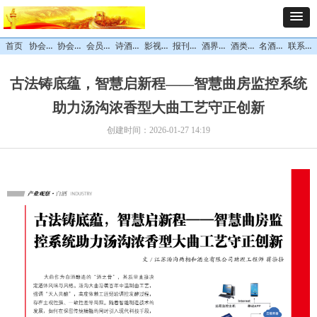
协会概况
协会领导
会员中心
诗酒文化
影视专栏
报刊杂志
酒界精英
酒类专区
名酒风采
联系我们
首页
古法铸底蕴，智慧启新程——智慧曲房监控系统
助力汤沟浓香型大曲工艺守正创新
创建时间：
2026-01-27
14:19